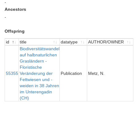
-
Ancestors
-
Offspring
id
title
datatype
AUTHOR/OWNER
Y
id
title
Biodiversitätswandel
datatype
AUTHOR/OWNER
Y
auf halbnaturlichen
Grasländern -
Floristische
55355
Veränderung der
Publication
Metz, N.
2
Fettwiesen und -
weiden in 38 Jahren
im Unterengadin
(CH)